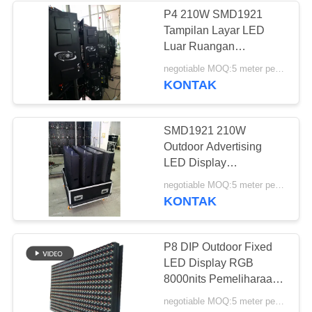
P4 210W SMD1921
Tampilan Layar LED
50
Luar Ruangan
Tampilan LED sewa
320x160mm kabinet
negotiable MOQ:5 meter persegi
melengkung
KONTAK
dalam ruangan
SMD1921 210W
Outdoor Advertising
LED Display
320x160mm Lemari
57
negotiable MOQ:5 meter persegi
Lengkung
KONTAK
Layar iklan LED luar
ruangan
P8 DIP Outdoor Fixed
LED Display RGB
8000nits Pemeliharaan
Depan
negotiable MOQ:5 meter persegi