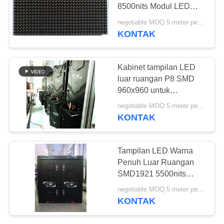
8500nits Modul LED
VR
320x160mm
negotiable MOQ:5 meter persegi
KONTAK
41
PETA
Tampilan LED Pitch
SITUS
Kabinet tampilan LED
yang bagus
luar ruangan P8 SMD
960x960 untuk
KEBIJAKAN
periklanan di pusat
negotiable MOQ:5 meter persegi
PRIBADI
perbelanjaan/gedung
KONTAK
komersial
67
Tampilan LED Warna
Tampilan LED sewa
Penuh Luar Ruangan
SMD1921 5500nits
luar ruangan
960x960mm P4
negotiable MOQ:5 meter persegi
KONTAK