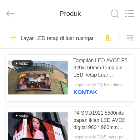
Shen
Zhen
AVOE
Produk
Hi-
tech
Co.,
Ltd..
All
RUMAH
92
Rights
Reserved.
Layar LED tetap di luar ruangan
Layar LED tetap di
PRODUK
luar ruangan
Tampilan LED AVOE P5
320x160mm Tampilan
TENTANG
LED Tetap Luar
KAMI
Ruangan Laju
negotiable MOQ:bisa dinegosiasikan
Penyegaran Tinggi
KONTAK
3840Hz
76
TUR
Tampilan LED tetap
PABRIK
P4 SMD1921 5500nits
papan iklan LED AVOE
dalam ruangan
digital 960 * 960mm
KONTROL
Kabinet
negotiable MOQ:5 meter persegi