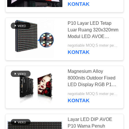
KUALITAS
KONTAK
HUBUNGI
P10 Layar LED Tetap
38
KAMI
Luar Ruang 320x320mm
Tampilan LED kaca
Modul LED AVOE
Pemeliharaan Depan
BERITA
transparan
negotiable MOQ:5 meter persegi
KONTAK
KASUS-
Magnesium Alloy
KASUS
8000nits Outdoor Fixed
LED Display RGB P10
95
960*960mm
BLOG
negotiable MOQ:5 meter persegi
Tampilan LED sewa
KONTAK
panggung
MINTA
KUTIPAN
Layar LED DIP AVOE
P10 Warna Penuh