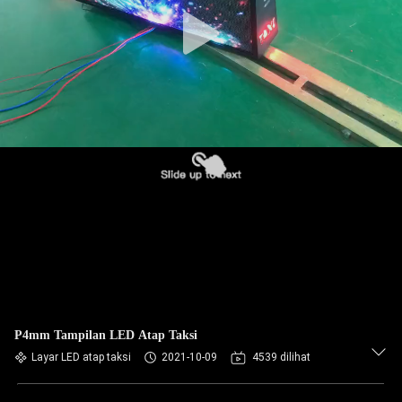
KUALITAS
HUBUNGI
KAMI
BERITA
KASUS-
KASUS
BLOG
P4mm Tampilan LED Atap Taksi
MINTA
Layar LED atap taksi
2021-10-09
4539 dilihat
KUTIPAN