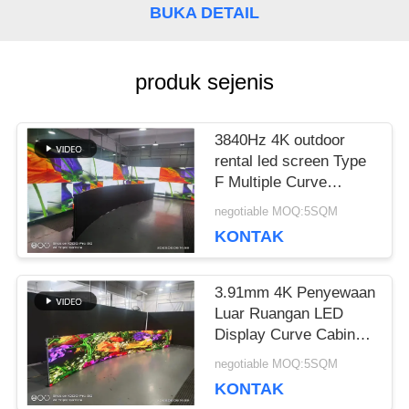
BUKA DETAIL
BLOG
produk sejenis
MINTA
KUTIPAN
3840Hz 4K outdoor
rental led screen Type
F Multiple Curve
Cabinet
VR
negotiable MOQ:5SQM
KONTAK
PETA
3.91mm 4K Penyewaan
Luar Ruangan LED
SITUS
Display Curve Cabinet
500x500 500x1000mm
negotiable MOQ:5SQM
KEBIJAKAN
KONTAK