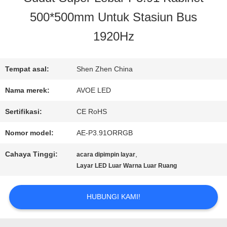
500*500mm Untuk Stasiun Bus
KONTROL
1920Hz
KUALITAS
Tempat asal:
Shen Zhen China
HUBUNGI
Nama merek:
AVOE LED
KAMI
Sertifikasi:
CE RoHS
Nomor model:
AE-P3.91ORRGB
BERITA
Cahaya Tinggi:
,
acara dipimpin layar
Layar LED Luar Warna Luar Ruang
KASUS-
HUBUNGI KAMI!
KASUS