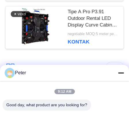
PRIBADI
Tipe A Pro P3.91
Outdoor Rental LED
Display Curve Cabinet
500x500 / 500x1000
negotiable MOQ:5 meter persegi
Dengan Dua Kunci
KONTAK
Bad Request
Semua
Peter
Layar LED tetap di
Tampilan LED tetap
9:12 AM
luar ruangan
dalam ruangan
Good day, what product are you looking for?
Tampilan LED kaca
Tampilan LED sewa
transparan
panggung