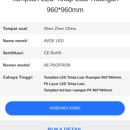
960*960mm
KONTROL
KUALITAS
Tempat asal:
Shen Zhen China
Nama merek:
AVOE LED
HUBUNGI
Sertifikasi:
CE RoHS
KAMI
Nomor model:
AE-P6OFRGB
Cahaya Tinggi:
,
Tampilan LED Tetap Luar Ruangan 960*960mm
BERITA
,
P6 Layar LED Tetap Luar
Tampilan led luar ruangan P6 960*960mm
KASUS-
HUBUNGI KAMI!
KASUS
BUKA DETAIL