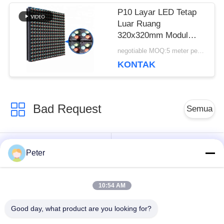
PRIBADI
P10 Layar LED Tetap
Luar Ruang
320x320mm Modul
LED AVOE
negotiable MOQ:5 meter persegi
Pemeliharaan Depan
KONTAK
Bad Request
Semua
Layar LED tetap di
Tampilan LED tetap
Peter
luar ruangan
dalam ruangan
10:54 AM
Tampilan LED kaca
Tampilan LED sewa
transparan
panggung
Good day, what product are you looking for?