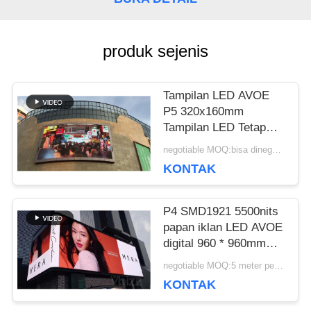
BLOG
produk sejenis
MINTA
Tampilan LED AVOE
KUTIPAN
P5 320x160mm
Tampilan LED Tetap
Luar Ruangan Laju
negotiable MOQ:bisa dinegosiasikan
VR
Penyegaran Tinggi
KONTAK
3840Hz
PETA
P4 SMD1921 5500nits
papan iklan LED AVOE
SITUS
digital 960 * 960mm
Kabinet
negotiable MOQ:5 meter persegi
KONTAK
KEBIJAKAN