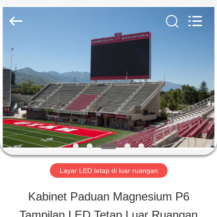
2026
Shen
Zhen
AVOE
Hi-
tech
RUMAH
Co.,
Ltd..
All
Rights
PRODUK
Reserved.
TENTANG
KAMI
Layar LED tetap di luar ruangan
TUR
Kabinet Paduan Magnesium P6
PABRIK
Tampilan LED Tetap Luar Ruangan