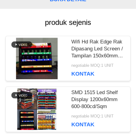
BLOG
produk sejenis
MINTA
Wifi Hd Rak Edge Rak
KUTIPAN
Dipasang Led Screen /
Tampilan 150x60mm
Modul
negotiable MOQ:1 UNIT
VR
KONTAK
PETA
SMD 1515 Led Shelf
Display 1200x60mm
SITUS
600-800cd/Sqm
negotiable MOQ:1 UNIT
KONTAK
KEBIJAKAN