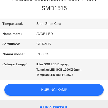
SMD1515
KONTROL
KUALITAS
Tempat asal:
Shen Zhen Cina
Nama merek:
AVOE LED
HUBUNGI
Sertifikasi:
CE RoHS
KAMI
Nomor model:
P1.5625
Cahaya Tinggi:
,
Iklan GOB LED Display
BERITA
,
Tampilan LED GOB 1200X60mm
Tampilan LED Rak P1.5625
KASUS-
HUBUNGI KAMI!
KASUS
BUKA DETAIL