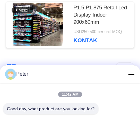
PRIBADI
P1.5 P1.875 Retail Led
Display Indoor
900x60mm
USD250-500 per unit MOQ:1 UNIT
KONTAK
Bad Request
Semua
Peter
Layar LED tetap di
Tampilan LED tetap
11:42 AM
luar ruangan
dalam ruangan
Good day, what product are you looking for?
Tampilan LED kaca
Tampilan LED sewa
transparan
panggung