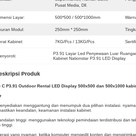
Pusat Media, Dll.
imensi Layar:
500*500 / 500*1000mm
Warna
kuran Modul:
250mm * 250mm
Tingk
rat Kabinet:
7KG/pcs / 13KG/pcs
Sertif
P3.91 Layar Led Penyewaan Luar Ruanga
enyoroti:
Kabinet Nationstar P3.91 LED Display
eskripsi Produk
e C P3.91 Outdoor Rental LED Display 500x500 dan 500x1000 kabi
r
enyediakan menggantung dan menumpuk dua pilihan instalasi. nyaman 
stikan keandalan, keamanan instalasi kabinet.
ndalan tinggi: menggunakan teknologi pemindaian terdistribusi dan t
 tinggi.
rasi yang nyaman: ketika komputer mengedit konten dan mengirimkanny