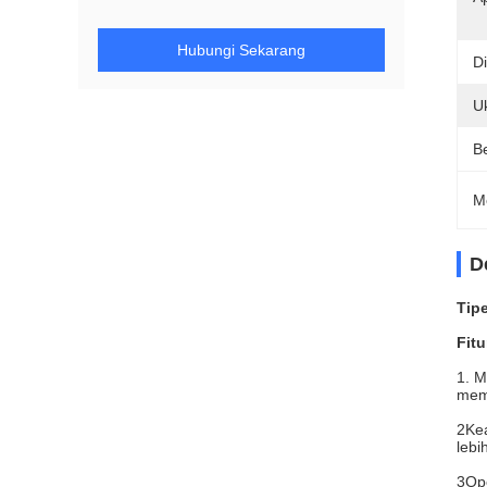
Hubungi Sekarang
D
U
Be
M
D
Tip
Fitu
1. M
mema
2Kea
lebih
3Ope