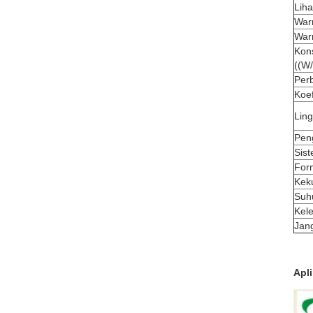
Liha
War
War
Kon
((W
Perb
Koe
Lin
Pen
Sist
For
Kek
Suh
Kel
Jan
Apli