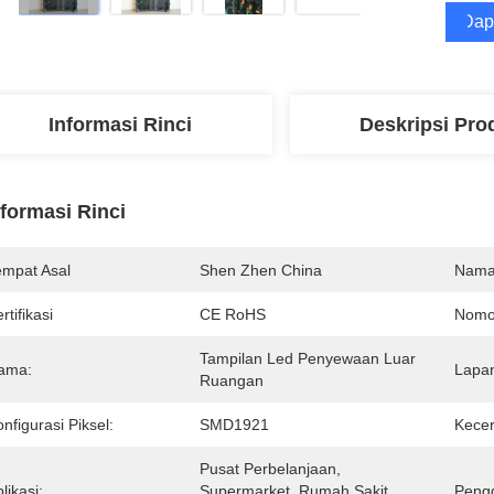
Dap
Informasi Rinci
Deskripsi Pro
nformasi Rinci
empat Asal
Shen Zhen China
Nama
rtifikasi
CE RoHS
Nomo
Tampilan Led Penyewaan Luar 
ama:
Lapan
Ruangan
nfigurasi Piksel:
SMD1921
Kece
Pusat Perbelanjaan, 
likasi:
Supermarket, Rumah Sakit, 
Peng