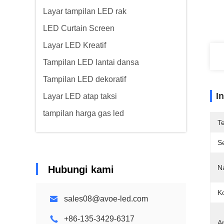
Layar tampilan LED rak
LED Curtain Screen
Layar LED Kreatif
Tampilan LED lantai dansa
Tampilan LED dekoratif
I
Layar LED atap taksi
tampilan harga gas led
T
Se
N
Hubungi kami
Ko
sales08@avoe-led.com
+86-135-3429-6317
Ap