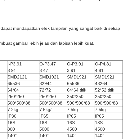
 dapat mendapatkan efek tampilan yang sangat baik di setiap
uat gambar lebih jelas dan lapisan lebih kuat.
I-P3.91
O-P3.47
O-P3.91
O-P4.81
3.91
3.47
3.91
4.81
SMD2121
SMD1921
SMD1921
SMD1921
65536
82944
65536
43264
64*64
72*72
64*64 titik
52*52 titik
250*250
250*250
250*250
250*250
500*500*88
500*500*88
500*500*88
500*500*88
7.2kg
7.5kg/
7.5kg
7.5kg
IP30
IP65
IP65
IP65
16S
18S
16S
13S
800
5000
4500
4500
140°
140°
140°
140°