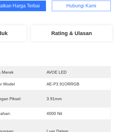
atkan Harga Terbaik
Hubungi Kami
duk
Rating & Ulasan
 Merek
AVOE LED
r Model
AE-P3.91ORRGB
gan Piksel:
3.91mm
rahan:
4000 Nit
gunaan:
Luar Dalam