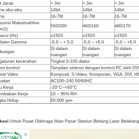
t Jarak
> 3m
> 3m
> 3m
na abu-abu
14bit
14bit
14bit
na
16.7M
16.7M
16.7M
sumsi Maksimal/Ave
550/200
460/160
480/170
/m2)
arui (Hz)
≥1920
≥1920
≥1920
fisien Gamma
-5.0 ~ + 5.0
-5,0 ~ +5.0
-5,0 ~ +5.0
Di dalam
Di dalam
Di dalam
gkungan
ruangan
ruangan
ruangan
gaturan kecerahan
Tingkat 0-100 diatur
em kontrol
Tampilan sinkron dengan kontrol PC oleh DV
mat Video
Komposit, S-Video, Komponen, VGA, DVI, 
uatan
AC100~240 50/60HZ
u Kerja
-20°C~+50°C
embaban Kerja
10 ~ 95% RH
gka Hidup
50,000 jam
kasi
:
Untuk Pusat Olahraga Iklan Pasar Stasiun Bintang Latar Belakang