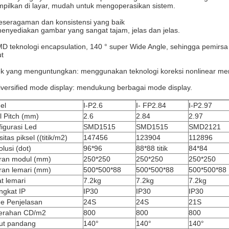
mpilkan di layar, mudah untuk mengoperasikan sistem.
eseragaman dan konsistensi yang baik
menyediakan gambar yang sangat tajam, jelas dan jelas.
D teknologi encapsulation, 140 ° super Wide Angle, sehingga pemirsa
t
k yang menguntungkan: menggunakan teknologi koreksi nonlinear memb
iversified mode display: mendukung berbagai mode display.
el
I-P2.6
I- FP2.84
I-P2.97
l Pitch (mm)
2.6
2.84
2.97
igurasi Led
SMD1515
SMD1515
SMD2121
itas piksel ((titik/m2)
147456
123904
112896
lusi (dot)
96*96
88*88 titik
84*84
ran modul (mm)
250*250
250*250
250*250
ran lemari (mm)
500*500*88
500*500*88
500*500*88
t lemari
7.2kg
7.2kg
7.2kg
ngkat IP
IP30
IP30
IP30
e Penjelasan
24S
24S
21S
erahan CD/m2
800
800
800
ut pandang
140°
140°
140°