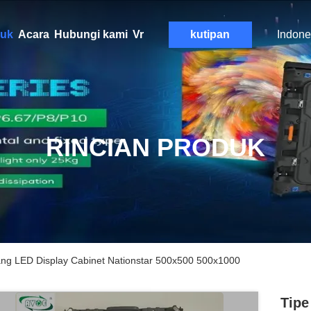
uk
Acara
Hubungi kami
Vr
kutipan
Indone
RINCIAN PRODUK
ng LED Display Cabinet Nationstar 500x500 500x1000
Tipe