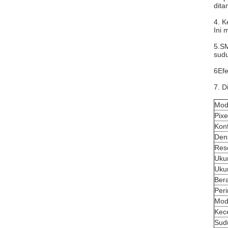
dita
4. K
Ini 
5.SM
sudu
6Efe
7. D
Mod
Pixe
Konf
Dens
Reso
Uku
Uku
Bera
Peri
Mod
Kec
Sud