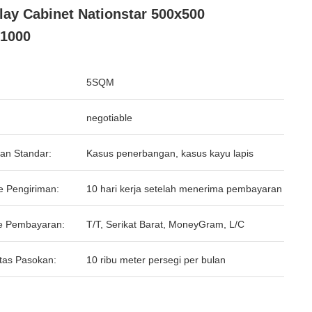
lay Cabinet Nationstar 500x500
1000
5SQM
negotiable
an Standar:
Kasus penerbangan, kasus kayu lapis
e Pengiriman:
10 hari kerja setelah menerima pembayaran
e Pembayaran:
T/T, Serikat Barat, MoneyGram, L/C
tas Pasokan:
10 ribu meter persegi per bulan